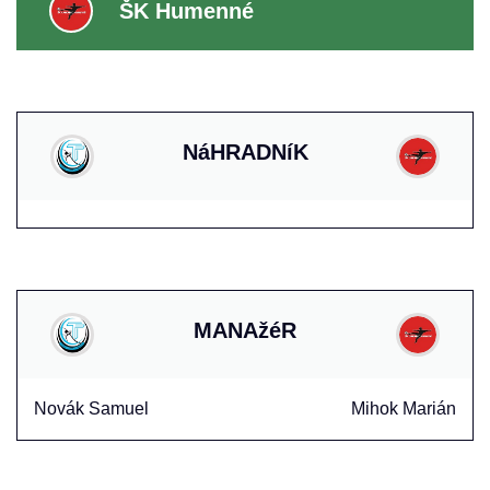
ŠK Humenné
NáHRADNíK
MANAžéR
Novák Samuel
Mihok Marián