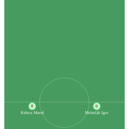
0
0
Kubica Maroš
Melničák Igor