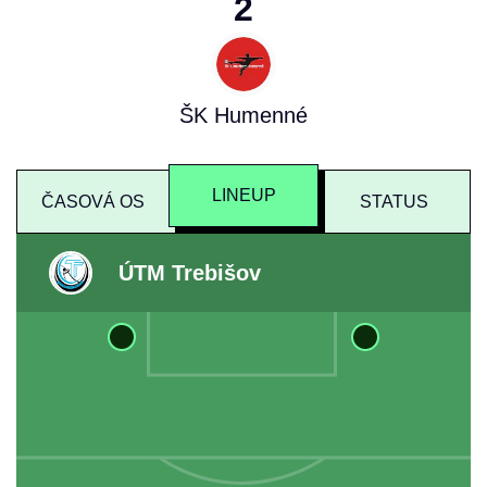
2
ŠK Humenné
LINEUP
ČASOVÁ OS
STATUS
ÚTM Trebišov