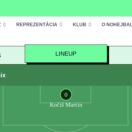
Ž
REPREZENTÁCIA
KLUB
O NOHEJBA
LINEUP
S
ix
0
Kočiš Martin