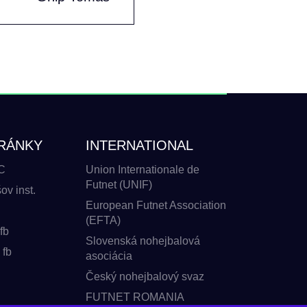
RÁNKY
INTERNATIONAL
C
Union Internationale de
Futnet (UNIF)
v inst.
European Futnet Association
(EFTA)
fb
Slovenská nohejbalová
 fb
asociácia
Český nohejbalový svaz
FUTNET ROMANIA