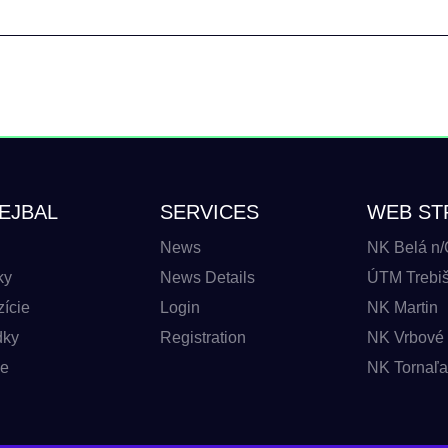
EJBAL
SERVICES
WEB ST
News
NK Belá n/
ky
News Details
ÚTM Trebišo
ície
Login
NK Martin
dky
Registration
NK Vrbové 
be
NK Tornaľa