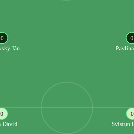
0
0
vský Ján
Pavlina
0
0
a Dávid
Svistun 