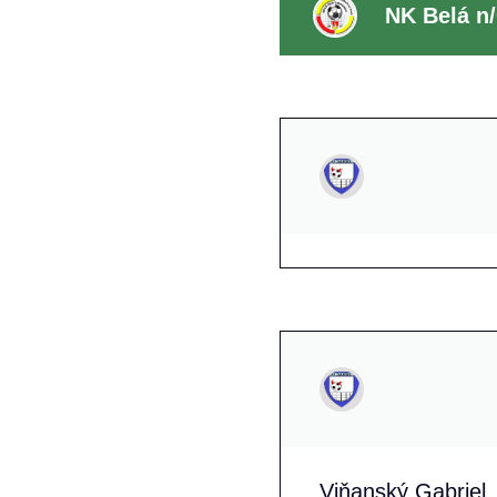
NK Belá n/
Viňanský Gabriel