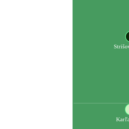
Strišo
Karľ