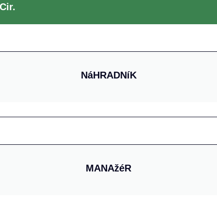
Cir.
NáHRADNíK
MANAžéR