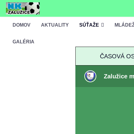
DOMOV
AKTUALITY
SÚŤAŽE
MLÁDE
GALÉRIA
ČASOVÁ O
Zalužice m