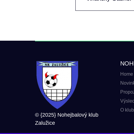
NOH
Home
Novin
Propoz
Výsle
O klu
© {2025} Nohejbalový klub
Zalužice