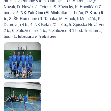
družstiev. Poradie v tomto turnaji: 1. ÚTM Trebišov (S.
Novák, D. Novák, J. Feterik, S. Závocký, K. Havrilčák) 7
bodov,
2. NK Zalužice (M. Michalko, L. Lešo, P. Kora) 5
b.,
3. ŠK Humenné (R. Tabaka, M. Mihok, I. Melničák, P.
Dzurovej) 4 b., 4. NK Belá n/Cir. 3 b., 5. Spišská Nová Ves
2 b., 6. Zalužice mix 1 b., 7. Zalužice B 1 bod. Tretí turnaj
bude
1. februára v Trebišove
.