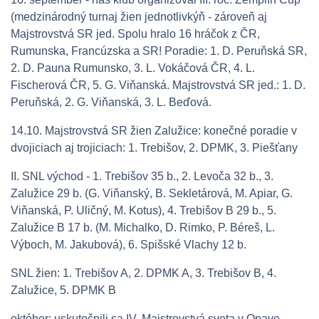
(medzinárodný turnaj žien jednotlivkýň - zároveň aj
Majstrovstvá SR jed. Spolu hralo 16 hráčok z ČR,
Rumunska, Francúzska a SR! Poradie: 1. D. Peruňská SR,
2. D. Pauna Rumunsko, 3. L. Vokáčová ČR, 4. L.
Fischerová ČR, 5. G. Viňanská. Majstrovstvá SR jed.: 1. D.
Peruňská, 2. G. Viňanská, 3. L. Beďová.
14.10. Majstrovstvá SR žien Zalužice: konečné poradie v
dvojiciach aj trojiciach: 1. Trebišov, 2. DPMK, 3. Piešťany
II. SNL východ - 1. Trebišov 35 b., 2. Levoča 32 b., 3.
Zalužice 29 b. (G. Viňanský, B. Sekletárová, M. Apiar, G.
Viňanská, P. Uličný, M. Kotus), 4. Trebišov B 29 b., 5.
Zalužice B 17 b. (M. Michalko, D. Rimko, P. Béreš, L.
Výboch, M. Jakubová), 6. Spišské Vlachy 12 b.
SNL žien: 1. Trebišov A, 2. DPMK A, 3. Trebišov B, 4.
Zalužice, 5. DPMK B
október: uskutočnili sa IV. Majstrovstvá sveta v Opave