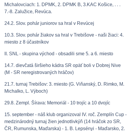
Michalovciach: 1. DPMK, 2. DPMK B, 3.KAC Košice, . . .
7.-8. Zalužice, Revúca.
24.2. Slov. pohár juniorov sa hral v Revúcej
10.3. Slov. pohár žiakov sa hral v Trebišove - naši žiaci: 4.
miesto z 8 účastníkov
II. SNL - skupina východ - obsadili sme 5. a 6. miesto
14.7. dievčatá širšieho kádra SR opäť boli v Dobrej Nive
(M - SR neregistrovaných hráčov)
21.7. turnaj Trebišov: 3. miesto (G. Viňanský, D. Rimko, M.
Michalko, L. Výboch)
29.8. Zempl. Šírava: Memoriál - 10 trojíc a 10 dvojíc
15. september - náš klub organizoval IV. roč. Zemplín Cup -
medzinárodný turnaj žien jednotlivkýň (14 hráčok zo SR,
ČR, Rumunska, Maďarska) - 1. B. Lepsényi - Maďarsko, 2.