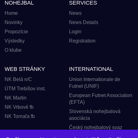
NOHEJBAL
SERVICES
Home
News
Novinky
News Details
Propozície
Login
Výsledky
Registration
O klube
WEB STRÁNKY
INTERNATIONAL
NK Belá n/C
Union Internationale de
Futnet (UNIF)
ÚTM Trebišov inst.
European Futnet Association
NK Martin
(EFTA)
NK Vrbové fb
Slovenská nohejbalová
NK Tornaľa fb
asociácia
Český nohejbalový svaz
FUTNET ROMANIA