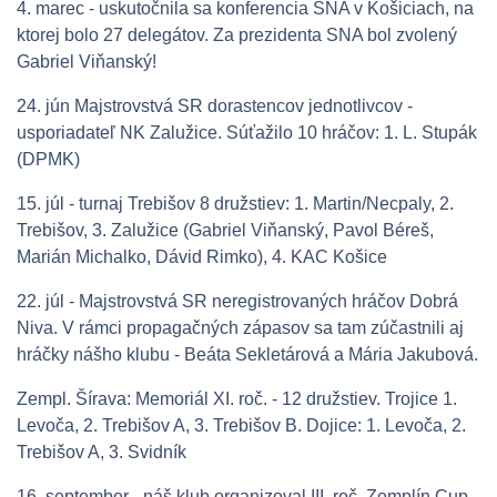
4. marec - uskutočnila sa konferencia SNA v Košiciach, na
ktorej bolo 27 delegátov. Za prezidenta SNA bol zvolený
Gabriel Viňanský!
24. jún Majstrovstvá SR dorastencov jednotlivcov -
usporiadateľ NK Zalužice. Súťažilo 10 hráčov: 1. L. Stupák
(DPMK)
15. júl - turnaj Trebišov 8 družstiev: 1. Martin/Necpaly, 2.
Trebišov, 3. Zalužice (Gabriel Viňanský, Pavol Béreš,
Marián Michalko, Dávid Rimko), 4. KAC Košice
22. júl - Majstrovstvá SR neregistrovaných hráčov Dobrá
Niva. V rámci propagačných zápasov sa tam zúčastnili aj
hráčky nášho klubu - Beáta Sekletárová a Mária Jakubová.
Zempl. Šírava: Memoriál XI. roč. - 12 družstiev. Trojice 1.
Levoča, 2. Trebišov A, 3. Trebišov B. Dojice: 1. Levoča, 2.
Trebišov A, 3. Svidník
16. september - náš klub organizoval III. roč. Zemplín Cup