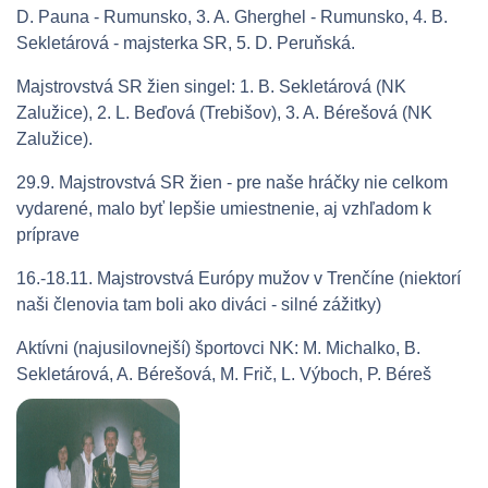
D. Pauna - Rumunsko, 3. A. Gherghel - Rumunsko, 4. B.
Sekletárová - majsterka SR, 5. D. Peruňská.
Majstrovstvá SR žien singel: 1. B. Sekletárová (NK
Zalužice), 2. L. Beďová (Trebišov), 3. A. Bérešová (NK
Zalužice).
29.9. Majstrovstvá SR žien - pre naše hráčky nie celkom
vydarené, malo byť lepšie umiestnenie, aj vzhľadom k
príprave
16.-18.11. Majstrovstvá Európy mužov v Trenčíne (niektorí
naši členovia tam boli ako diváci - silné zážitky)
Aktívni (najusilovnejší) športovci NK: M. Michalko, B.
Sekletárová, A. Bérešová, M. Frič, L. Výboch, P. Béreš