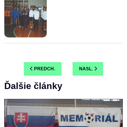
PREDCHÁDZAJÚCI ČLÁNOK: HISTÓRIA 2008
NASLEDUJÚCI ČLÁNOK
PREDCH.
NASL.
Ďalšie články