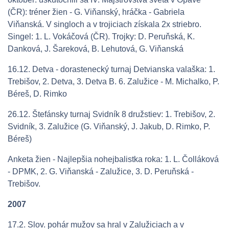
(ČR): tréner žien - G. Viňanský, hráčka - Gabriela
Viňanská. V singloch a v trojiciach získala 2x striebro.
Singel: 1. L. Vokáčová (ČR). Trojky: D. Peruňská, K.
Danková, J. Šareková, B. Lehutová, G. Viňanská
16.12. Detva - dorastenecký turnaj Detvianska valaška: 1.
Trebišov, 2. Detva, 3. Detva B. 6. Zalužice - M. Michalko, P.
Béreš, D. Rimko
26.12. Štefánsky turnaj Svidník 8 družstiev: 1. Trebišov, 2.
Svidník, 3. Zalužice (G. Viňanský, J. Jakub, D. Rimko, P.
Béreš)
Anketa žien - Najlepšia nohejbalistka roka: 1. L. Čolláková
- DPMK, 2. G. Viňanská - Zalužice, 3. D. Peruňská -
Trebišov.
2007
17.2. Slov. pohár mužov sa hral v Zalužiciach a v