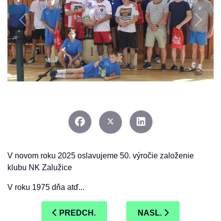
Previous
Next
V novom roku 2025 oslavujeme 50. výročie založenie
klubu NK Zalužice
V roku 1975 dňa atď...
PREDCHÁDZAJÚCI ČLÁNOK: ZÁPIS Z VÝR
NASLEDUJÚCI ČLÁN
PREDCH.
NASL.