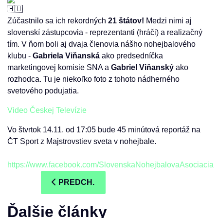
Zúčastnilo sa ich rekordných
21 štátov!
Medzi nimi aj
slovenskí zástupcovia - reprezentanti (hráči) a realizačný
tím. V ňom boli aj dvaja členovia nášho nohejbalového
klubu -
Gabriela Viňanská
ako predsedníčka
marketingovej komisie SNA a
Gabriel Viňanský
ako
rozhodca. Tu je niekoľko foto z tohoto nádherného
svetového podujatia.
Video Českej Televízie
Vo štvrtok 14.11. od 17:05 bude 45 minútová reportáž na
ČT Sport z Majstrovstiev sveta v nohejbale.
https://www.facebook.com/SlovenskaNohejbalovaAsociacia
PREDCHÁDZAJÚCI ČLÁNOK: VIDEO MAJS
PREDCH.
Ďalšie články