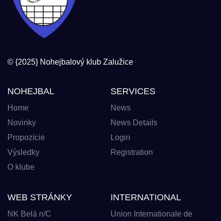
© {2025} Nohejbalový klub Zalužice
NOHEJBAL
SERVICES
Home
News
Novinky
News Details
Propozície
Login
Výsledky
Registration
O klube
WEB STRÁNKY
INTERNATIONAL
NK Belá n/C
Union Internationale de