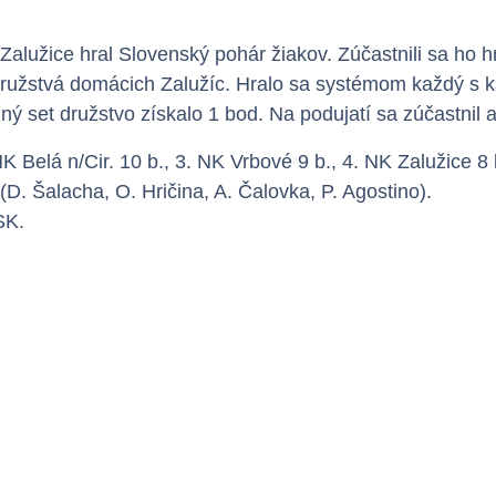
alužice hral Slovenský pohár žiakov. Zúčastnili sa ho hr
 družstvá domácich Zalužíc. Hralo sa systémom každý s kaž
zný set družstvo získalo 1 bod. Na podujatí sa zúčastnil
K Belá n/Cir. 10 b., 3. NK Vrbové 9 b., 4. NK Zalužice 8 
(D. Šalacha, O. Hričina, A. Čalovka, P. Agostino).
SK.