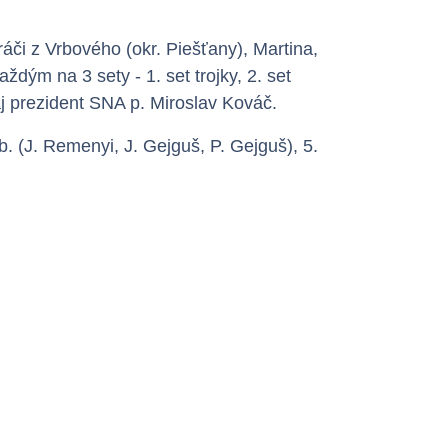
áči z Vrbového (okr. Piešťany), Martina,
dým na 3 sety - 1. set trojky, 2. set
 aj prezident SNA p. Miroslav Kováč.
b. (J. Remenyi, J. Gejguš, P. Gejguš), 5.