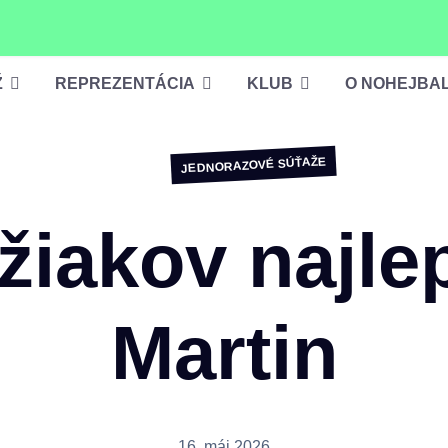
Ž
REPREZENTÁCIA
KLUB
O NOHEJBA
JEDNORAZOVÉ SÚŤAŽE
žiakov najle
Martin
16. máj 2026