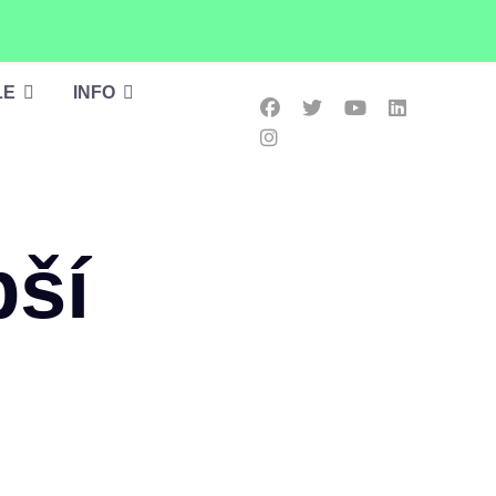
LE
INFO
pší