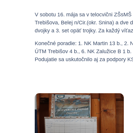
V sobotu 16. mája sa v telocvični ZŠsMŠ Z
Trebišova, Belej n/Cir.(okr. Snina) a dve
dvojky a 3. set opäť trojky. Za každý víťa
Konečné poradie: 1. NK Martin 13 b., 2. N
ÚTM Trebišov 4 b., 6. NK Zalužice B 1 b. 
Podujatie sa uskutočnilo aj za podpory K